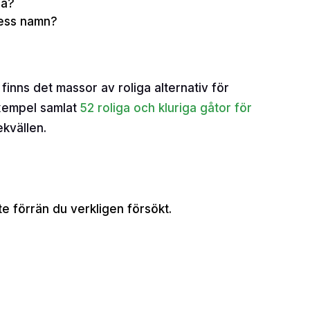
la?
dess namn?
 finns det massor av roliga alternativ för
exempel samlat
52 roliga och kluriga gåtor för
ekvällen.
e förrän du verkligen försökt.