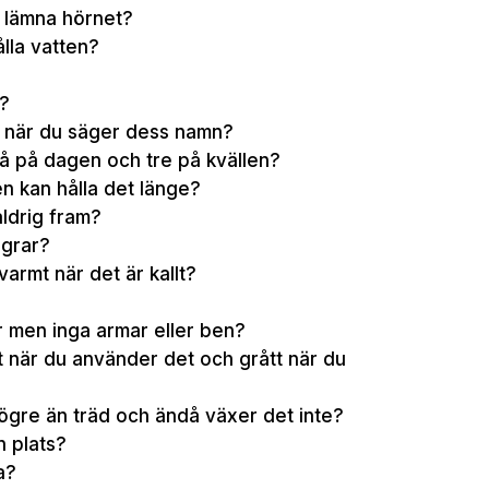
t lämna hörnet?
ålla vatten?
t?
er när du säger dess namn?
å på dagen och tre på kvällen?
en kan hålla det länge?
ldrig fram?
ngrar?
varmt när det är kallt?
r men inga armar eller ben?
tt när du använder det och grått när du
högre än träd och ändå växer det inte?
n plats?
a?