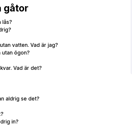
a gåtor
 lås?
drig?
utan vatten. Vad är jag?
a utan ögon?
kvar. Vad är det?
an aldrig se det?
t?
drig in?