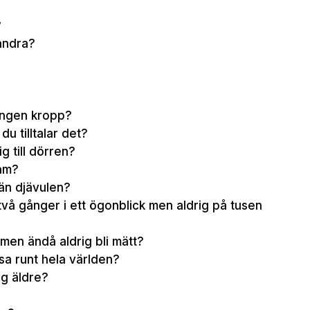
?
andra?
ingen kropp?
u tilltalar det?
 till dörren?
tam?
än djävulen?
två gånger i ett ögonblick men aldrig på tusen
 men ändå aldrig bli mätt?
sa runt hela världen?
ig äldre?