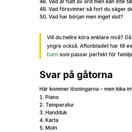
Vad är fullt av ord men kan inte ta
Vad försvinner så fort du säger 
Vad har början men inget slut?
Vill du hellre köra enklare nivå? Då
yngre också. Aftonbladet har till 
barn
som passar perfekt för familj
Svar på gåtorna
Här kommer lösningarna – men kika int
Piano
Temperatur
Handduk
Karta
Moln