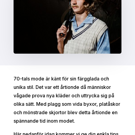
70-tals mode är känt för sin färgglada och
unika stil. Det var ett årtionde då människor
vågade prova nya kläder och uttrycka sig på
olika sätt. Med plagg som vida byxor, platåskor
och mönstrade skjortor blev detta årtionde en
spännande tid inom modet.
Här nedanför idag kommer vi ge dig enkla tips